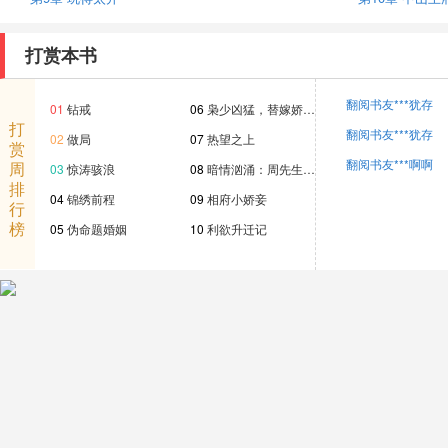
打赏本书
翻阅书友***犹存
01
钻戒
06
枭少凶猛，替嫁娇…
打
翻阅书友***犹存
02
做局
07
热望之上
赏
翻阅书友***啊啊
周
03
惊涛骇浪
08
暗情汹涌：周先生…
排
04
锦绣前程
09
相府小娇妾
行
榜
05
伪命题婚姻
10
利欲升迁记