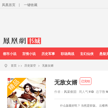
凤凰首页
|
一键收藏
都市小说
言情小说
历史军事
职场商战
玄幻仙侠
悬疑
首页
>
>
历史架空
>
无敌女婿
无敌女婿
已完结
作者：
风采依旧
周人气
113
总字数
1
什么饭最好吃？ 当然是软饭。 云楼