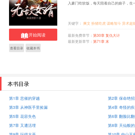
入豪门吃软饭，每天陪着自己的娘子，生
关键字：
爽文
扮猪吃虎
谋略智斗
异术超
开始阅读
最新免费章节：
第30章 复仇大计
最新更新章节：
第71章 末
查看目录
收藏本书
本书目录
第1章 悲催的穿越
第2章 保命绝招
第3章 从神医手里捡漏
第4章 奇怪的
第5章 花容失色
第6章 翻脸比
第7章 又遭活埋
第8章 天仙般
第9章 玩得太开
第10章 中山王