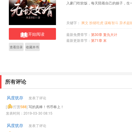
入豪门吃软饭，每天陪着自己的娘子，生
关键字：
爽文
扮猪吃虎
谋略智斗
异术超
开始阅读
最新免费章节：
第30章 复仇大计
最新更新章节：
第71章 末
查看目录
收藏本书
所有评论
风度犹存
发表了评论
[
打赏
588
]
写的真棒！书币奉上！
发表时间：2019-03-30 08:15
风度犹存
发表了评论