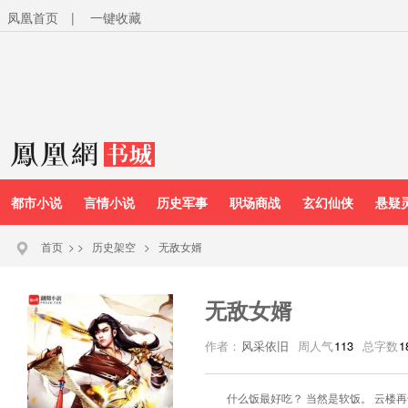
凤凰首页
|
一键收藏
都市小说
言情小说
历史军事
职场商战
玄幻仙侠
悬疑
首页
>
>
历史架空
>
无敌女婿
无敌女婿
作者：
风采依旧
周人气
113
总字数
1
什么饭最好吃？ 当然是软饭。 云楼