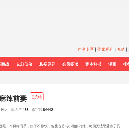
作者专区
|
作家福利
|
充值
|
场商战
玄幻仙侠
悬疑灵异
会员畅读
完本好书
漫画
排
麻辣前妻
已完结
独牧人
周人气
488
总字数
84442
远是一个网络写手，由于不挣钱，备受老婆马小丽的刁难，终因无法忍受妻子奚