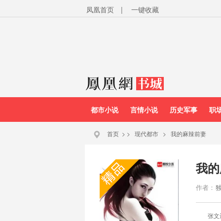
凤凰首页
|
一键收藏
都市小说
言情小说
历史军事
职
首页
>
>
现代都市
>
我的麻辣前妻
我的
作者：
张文