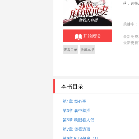
落，选择
关键字：
开始阅读
最新免费
最新更新
查看目录
收藏本书
本书目录
第1章 烦心事
第3章 囊中羞涩
第5章 狗眼看人低
第7章 倒霉透顶
第9章 KTV包房（1）