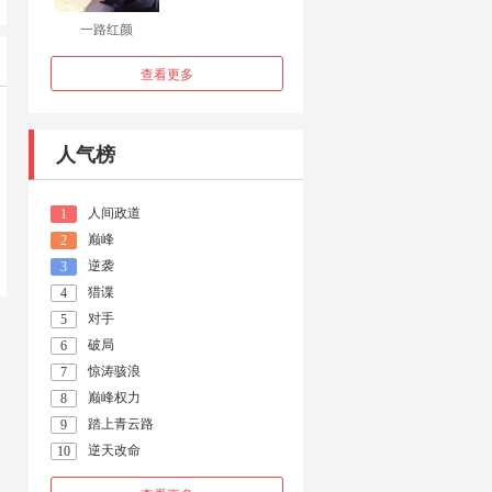
一路红颜
查看更多
人气榜
人间政道
1
巅峰
2
逆袭
3
猎谍
4
对手
5
破局
6
惊涛骇浪
7
巅峰权力
8
踏上青云路
9
逆天改命
10