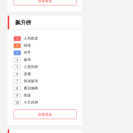
查看更多
飙升榜
人间政道
1
猎谍
2
对手
3
破局
4
八荒剑神
5
逆袭
6
惊涛骇浪
7
重启巅峰
8
阳谋
9
斗天武神
10
查看更多