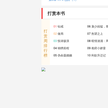
打赏本书
01
钻戒
06
枭少凶猛，
打
02
做局
07
热望之上
赏
周
03
惊涛骇浪
08
暗情汹涌：
排
04
锦绣前程
09
相府小娇妾
行
榜
05
伪命题婚姻
10
利欲升迁记