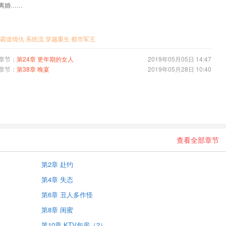
离婚……
霸道情仇
系统流
穿越重生
都市军王
章节：
第24章 更年期的女人
2019年05月05日 14:47
章节：
第38章 晚宴
2019年05月28日 10:40
查看全部章节
第2章 赴约
第4章 失态
第6章 丑人多作怪
第8章 闺蜜
第10章 KTV包房（2）