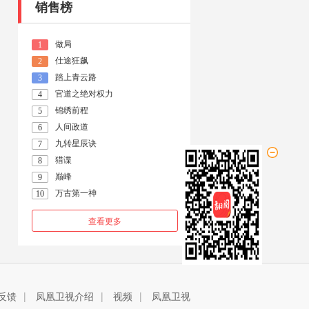
销售榜
做局
1
仕途狂飙
2
踏上青云路
3
官道之绝对权力
4
锦绣前程
5
人间政道
6
九转星辰诀
7
猎谍
8
巅峰
9
万古第一神
10
查看更多
反馈
|
凤凰卫视介绍
|
视频
|
凤凰卫视