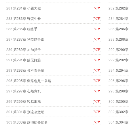
281.
第281章 小题大做
[
]
282.
第282
283.
第283章 野蛮生长
[
]
284.
第284
285.
第285章 练练手
[
]
286.
第286
287.
第287章 利益结合部
[
]
288.
第288
289.
第289章 加加担子
[
]
290.
第290
291.
第291章 筵无好筵
[
]
292.
第292
293.
第293章 摸不着头脑
[
]
294.
第294
295.
第295章 套路也是一条路
[
]
296.
第296
297.
第297章 心烦意乱
[
]
298.
第298
299.
第299章 容易出戏
[
]
300.
第300章
301.
第301章 别这么激动
[
]
302.
第302
303.
第303章 趁他病要他命
[
]
304.
第304章