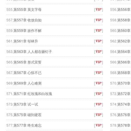
555.
第555章 英文字母
[
]
556.
第556
557.
第557章 收放自如
[
]
558.
第558章
559.
第559章 故作不解
[
]
560.
第560
561.
第561章 邬林升
[
]
562.
第562章
563.
第563章 人人都在砸钉子
[
]
564.
第564
565.
第565章 形式宣誓
[
]
566.
第566
567.
第567章 心惊不已
[
]
568.
第568
569.
第569章 人心难测
[
]
570.
第570
571.
第571章 红玫瑰和白玫瑰
[
]
572.
第572
573.
第573章 试一试
[
]
574.
第574
575.
第575章 碰到硬茬
[
]
576.
第576
577.
第577章 终生难忘
[
]
578.
第578