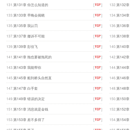
131.
第131章 你怎么知道的
[
]
132.
第132
133.
第133章 早晚会揭晓
[
]
134.
第134
135.
第135章 我认罚
[
]
136.
第136
137.
第137章 撤诉不可能
[
]
138.
第138章
139.
第139章 彭佳飞
[
]
140.
第140章
141.
第141章 拖也要被拖死的
[
]
142.
第142章
143.
第143章 我能帮你
[
]
144.
第144章
145.
第145章 船到桥头自然直
[
]
146.
第146
147.
第147章 白手套
[
]
148.
第148
149.
第149章 错误的决定
[
]
150.
第150
151.
第151章 消息就是金钱
[
]
152.
第152章
153.
第153章 差不多得了
[
]
154.
第154
155.
第155章 算了
[
]
156.
第156