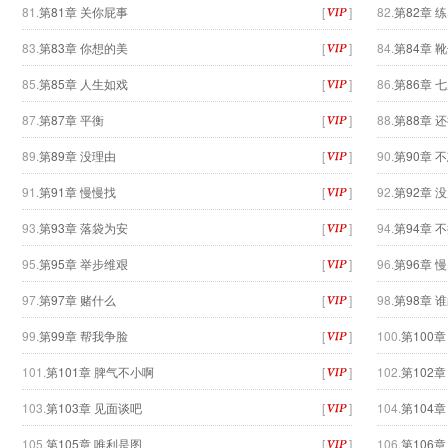
81.
第81章 关你屁事
[
]
82.
第82章 
83.
第83章 你想的美
[
]
84.
第84章 
85.
第85章 人生如戏
[
]
86.
第86章 
87.
第87章 平衡
[
]
88.
第88章 
89.
第89章 没理由
[
]
90.
第90章 
91.
第91章 慢慢找
[
]
92.
第92章 
93.
第93章 落袋为安
[
]
94.
第94章 
95.
第95章 举步维艰
[
]
96.
第96章 
97.
第97章 赌什么
[
]
98.
第98章 
99.
第99章 帮我争脸
[
]
100.
第100
101.
第101章 脾气不小啊
[
]
102.
第102
103.
第103章 见面谈吧
[
]
104.
第104
105.
第105章 唯利是图
[
]
106.
第106