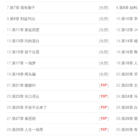
7.
第7章 我有脑子
[免费]
8.
第8章 始
9.
第9章 利益均沾
[免费]
10.
第10章 
11.
第11章 家徒四壁
[免费]
12.
第12章 
13.
第13章 问的直白
[免费]
14.
第14章 
15.
第15章 留个位置
[免费]
16.
第16章 
17.
第17章 一场梦
[免费]
18.
第18章 
19.
第19章 两头骗
[免费]
20.
第20章 
21.
第21章 嗷嗷叫
[
]
22.
第22章 
23.
第23章 矢口否认
[
]
24.
第24章 
25.
第25章 开发不出来了
[
]
26.
第26章 
27.
第27章 秦思雨
[
]
28.
第28章 
29.
第29章 人生一场秀
[
]
30.
第30章 