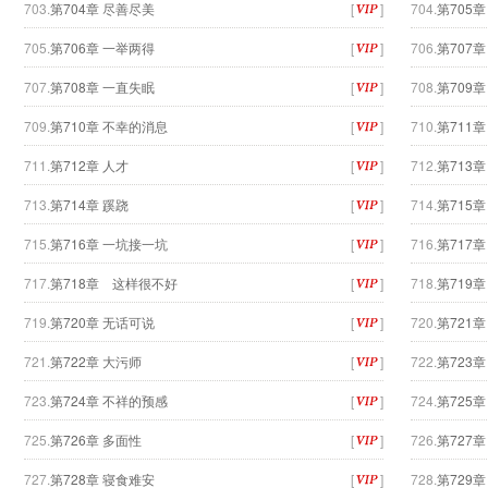
703.
第704章 尽善尽美
[
]
704.
第705
705.
第706章 一举两得
[
]
706.
第707
707.
第708章 一直失眠
[
]
708.
第709
709.
第710章 不幸的消息
[
]
710.
第711章
711.
第712章 人才
[
]
712.
第713
713.
第714章 蹊跷
[
]
714.
第715
715.
第716章 一坑接一坑
[
]
716.
第717章
717.
第718章 这样很不好
[
]
718.
第719
719.
第720章 无话可说
[
]
720.
第721
721.
第722章 大污师
[
]
722.
第723
723.
第724章 不祥的预感
[
]
724.
第725章
725.
第726章 多面性
[
]
726.
第727章
727.
第728章 寝食难安
[
]
728.
第729章