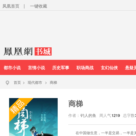
凤凰首页
|
一键收藏
都市小说
言情小说
历史军事
职场商战
玄幻仙侠
悬疑
首页
>
现代都市
>
商梯
商梯
作者：
钓人的鱼
周人气
1219
总字数
在中国做生意，一半是交易，一半是关