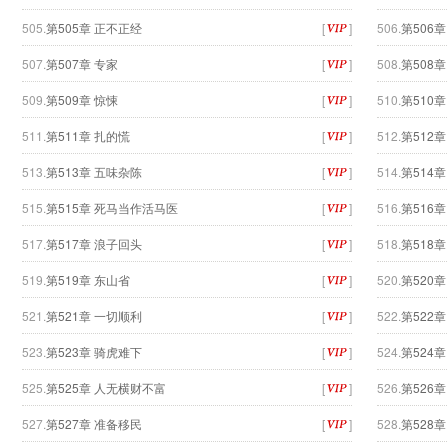
505.
第505章 正不正经
[
]
506.
第506章
507.
第507章 专家
[
]
508.
第508章
509.
第509章 惊悚
[
]
510.
第510
511.
第511章 扎的慌
[
]
512.
第512
513.
第513章 五味杂陈
[
]
514.
第514
515.
第515章 死马当作活马医
[
]
516.
第516
517.
第517章 浪子回头
[
]
518.
第518章
519.
第519章 东山省
[
]
520.
第520章
521.
第521章 一切顺利
[
]
522.
第522
523.
第523章 骑虎难下
[
]
524.
第524
525.
第525章 人无横财不富
[
]
526.
第526
527.
第527章 准备移民
[
]
528.
第528