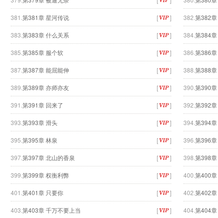
381.
第381章 星河传说
[
]
382.
第382章
383.
第383章 什么关系
[
]
384.
第384
385.
第385章 服个软
[
]
386.
第386章
387.
第387章 能屈能伸
[
]
388.
第388章
389.
第389章 亦师亦友
[
]
390.
第390
391.
第391章 回来了
[
]
392.
第392
393.
第393章 滑头
[
]
394.
第394
395.
第395章 林泉
[
]
396.
第396
397.
第397章 北山的香泉
[
]
398.
第398
399.
第399章 权衡利弊
[
]
400.
第400
401.
第401章 只要你
[
]
402.
第402
403.
第403章 千万不要上当
[
]
404.
第404章