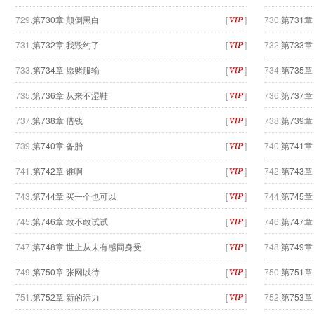
729.
第730章 颠倒黑白
[
]
730.
第731
731.
第732章 我毁约了
[
]
732.
第733章
733.
第734章 愿赌服输
[
]
734.
第735章
735.
第736章 从来不湿鞋
[
]
736.
第737
737.
第738章 借钱
[
]
738.
第739
739.
第740章 备胎
[
]
740.
第741
741.
第742章 谁啊
[
]
742.
第743
743.
第744章 买一个也可以
[
]
744.
第745
745.
第746章 敢不敢试试
[
]
746.
第747章
747.
第748章 世上从未有感同身受
[
]
748.
第749
749.
第750章 张网以待
[
]
750.
第751章
751.
第752章 新的活力
[
]
752.
第753