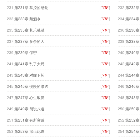
231.
第231章 掌控的感觉
[
]
232.
第232
233.
第233章 禁酒令
[
]
234.
第234
235.
第235章 其乐融融
[
]
236.
第236
237.
第237章 多余的人
[
]
238.
第238章
239.
第239章 保密
[
]
240.
第240章
241.
第241章 乱了大局
[
]
242.
第242
243.
第243章 对症下药
[
]
244.
第244
245.
第245章 慢慢的渗透
[
]
246.
第246
247.
第247章 心生敬畏
[
]
248.
第248
249.
第249章 胡说八道
[
]
250.
第250章
251.
第251章 有所突破
[
]
252.
第252
253.
第253章 深谙此道
[
]
254.
第254