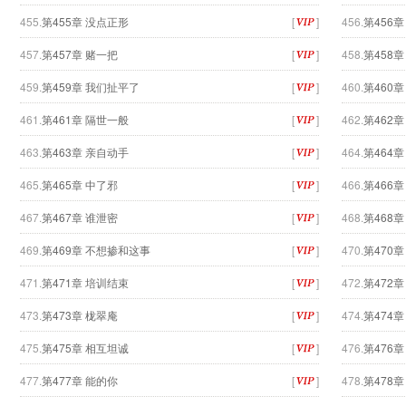
455.
第455章 没点正形
[
]
456.
第456
457.
第457章 赌一把
[
]
458.
第458
459.
第459章 我们扯平了
[
]
460.
第460
461.
第461章 隔世一般
[
]
462.
第462
463.
第463章 亲自动手
[
]
464.
第464
465.
第465章 中了邪
[
]
466.
第466章
467.
第467章 谁泄密
[
]
468.
第468章
469.
第469章 不想掺和这事
[
]
470.
第470
471.
第471章 培训结束
[
]
472.
第472
473.
第473章 栊翠庵
[
]
474.
第474
475.
第475章 相互坦诚
[
]
476.
第476
477.
第477章 能的你
[
]
478.
第478