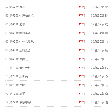
57.
第57章 诡异
[
]
58.
第58章 
59.
第59章 你还知道啥
[
]
60.
第60章 
61.
第61章 发誓
[
]
62.
第62章 
63.
第63章 循序渐进
[
]
64.
第64章 
65.
第65章 你什么意思
[
]
66.
第66章 
67.
第67章 还想复合
[
]
68.
第68章 
69.
第69章 生面孔
[
]
70.
第70章 
71.
第71章 敬你一杯
[
]
72.
第72章 
73.
第73章 顾哪头
[
]
74.
第74章 
75.
第75章 底牌
[
]
76.
第76章 
77.
第77章 棘手
[
]
78.
第78章 
79.
第79章 单独聊聊
[
]
80.
第80章 