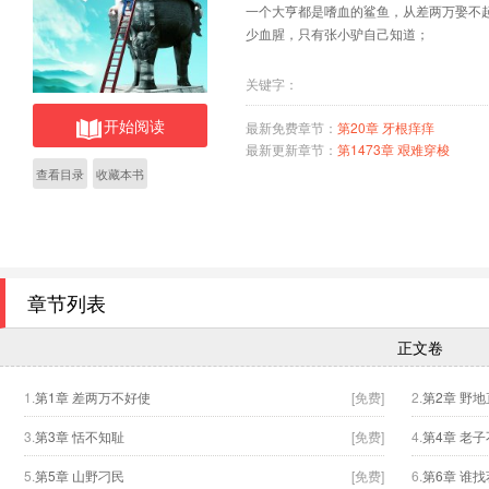
一个大亨都是嗜血的鲨鱼，从差两万娶不
少血腥，只有张小驴自己知道；
关键字：
开始阅读
最新免费章节：
第20章 牙根痒痒
最新更新章节：
第1473章 艰难穿梭
查看目录
收藏本书
章节列表
正文卷
1.
第1章 差两万不好使
[免费]
2.
第2章 野
3.
第3章 恬不知耻
[免费]
4.
第4章 老
5.
第5章 山野刁民
[免费]
6.
第6章 谁找