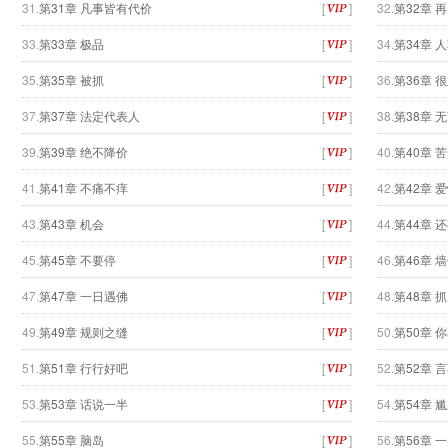
31.
第31章 凡事皆有代价
[
]
32.
第32章 
33.
第33章 极品
[
]
34.
第34章 
35.
第35章 被抓
[
]
36.
第36章 
37.
第37章 法定代表人
[
]
38.
第38章 
39.
第39章 绝不降价
[
]
40.
第40章 
41.
第41章 不痛不痒
[
]
42.
第42章 
43.
第43章 机会
[
]
44.
第44章 
45.
第45章 不要停
[
]
46.
第46章 
47.
第47章 一日遇佛
[
]
48.
第48章 
49.
第49章 规则之缝
[
]
50.
第50章 
51.
第51章 行行好吧
[
]
52.
第52章 
53.
第53章 话说一半
[
]
54.
第54章 
55.
第55章 脑岛
[
]
56.
第56章 