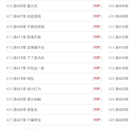
405.
第405章 滕力夫
[
]
406.
第406章
407.
第407章 你监视我
[
]
408.
第408
409.
第409章 不要拒绝我
[
]
410.
第410
411.
第411章 阴魂不散
[
]
412.
第412
413.
第413章 这事瞒不住
[
]
414.
第414
415.
第415章 下了真功夫
[
]
416.
第416
417.
第417章 不吃这一套
[
]
418.
第418章
419.
第419章 胡扯
[
]
420.
第420
421.
第421章 借力打力
[
]
422.
第422
423.
第423章 遇火则融
[
]
424.
第424章
425.
第425章 很复杂
[
]
426.
第426章
427.
第427章 干嘛呀你
[
]
428.
第428