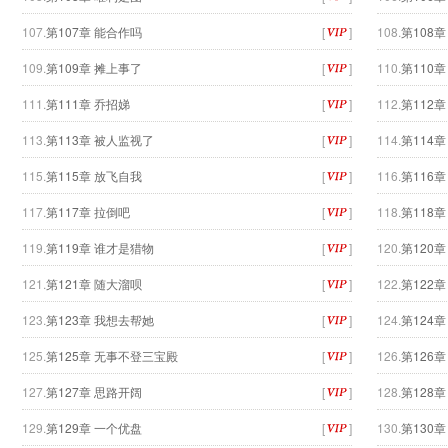
107.
第107章 能合作吗
[
]
108.
第108
109.
第109章 摊上事了
[
]
110.
第110
111.
第111章 乔招娣
[
]
112.
第112
113.
第113章 被人监视了
[
]
114.
第114章
115.
第115章 放飞自我
[
]
116.
第116章
117.
第117章 拉倒吧
[
]
118.
第118
119.
第119章 谁才是猎物
[
]
120.
第120
121.
第121章 随大溜呗
[
]
122.
第122
123.
第123章 我想去帮她
[
]
124.
第124章
125.
第125章 无事不登三宝殿
[
]
126.
第126
127.
第127章 思路开阔
[
]
128.
第128
129.
第129章 一个优盘
[
]
130.
第130章