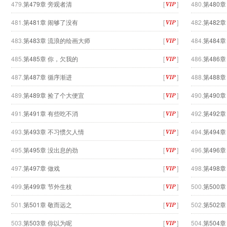
479.
第479章 旁观者清
[
]
480.
第480
481.
第481章 闹够了没有
[
]
482.
第482章
483.
第483章 流浪的绘画大师
[
]
484.
第484
485.
第485章 你，欠我的
[
]
486.
第486章
487.
第487章 循序渐进
[
]
488.
第488
489.
第489章 捡了个大便宜
[
]
490.
第490章
491.
第491章 有些吃不消
[
]
492.
第492
493.
第493章 不习惯欠人情
[
]
494.
第494
495.
第495章 没出息的劲
[
]
496.
第496
497.
第497章 做戏
[
]
498.
第498
499.
第499章 节外生枝
[
]
500.
第500章
501.
第501章 敬而远之
[
]
502.
第502章
503.
第503章 你以为呢
[
]
504.
第504