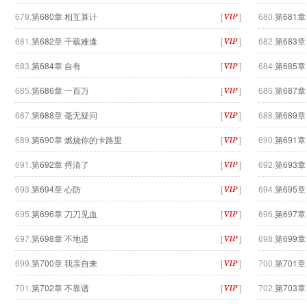
679.
第680章 相互算计
[
]
680.
第681
681.
第682章 千载难逢
[
]
682.
第683章
683.
第684章 自有
[
]
684.
第685
685.
第686章 一百万
[
]
686.
第687
687.
第688章 毫无疑问
[
]
688.
第689
689.
第690章 燃烧你的卡路里
[
]
690.
第691章
691.
第692章 捋清了
[
]
692.
第693章
693.
第694章 心防
[
]
694.
第695章
695.
第696章 刀刀见血
[
]
696.
第697章
697.
第698章 不地道
[
]
698.
第699
699.
第700章 我亲自来
[
]
700.
第701
701.
第702章 不靠谱
[
]
702.
第703