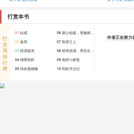
打赏本书
01
钻戒
06
枭少凶猛，替嫁娇…
作者正在努力
打
02
做局
07
热望之上
赏
周
03
惊涛骇浪
08
暗情汹涌：周先生…
排
04
锦绣前程
09
相府小娇妾
行
榜
05
伪命题婚姻
10
利欲升迁记