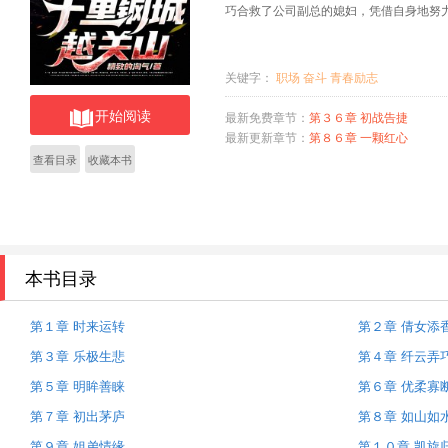
巧合救了公司副总的媳妇，凭借自身地努
关键字：
职场
奋斗
青春励志
开始阅读
最新免费章节：
第３６章 初战告捷
最新更新章节：
第８６章 一颗红心
查看目录
收藏本书
本书目录
第１章 时来运转
第２章 倩女添
第３章 乐极生悲
第４章 纤云弄
第５章 明眸善睐
第６章 优柔寡
第７章 初出茅庐
第８章 如山如
第９章 姐弟情缘
第１０章 凯旋