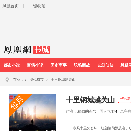
凤凰首页
|
一键收藏
都市小说
言情小说
历史军事
职场商战
玄幻仙侠
悬疑
首页
>
>
现代都市
>
十里钢城越关山
十里钢城越关山
已完结
作者：
精致的淘气
周人气
174
总字
春风十里凭奋斗，红颜情劫添悲喜。