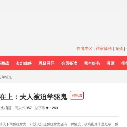
作者专区
|
作家福利
|
充值
|
场商战
玄幻仙侠
悬疑灵异
会员畅读
完本好书
漫画
排
迫学驱鬼
在上：夫人被迫学驱鬼
已完结
一支榴莲
周人气
957
总字数
811263
晴天下雨狐狸嫁女，却没人知道狐狸嫁女还有一种情况，夜晚山路十里红妆，狐