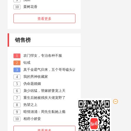
9
栗树花香
10
查看更多
销售榜
农门悍女，专治各种不服
1
钻戒
2
真千金霸气归来，五个哥哥磕头认错
3
我的男神收藏家
4
伪命题婚姻
5
枭少凶猛，替嫁娇妻宠上天
6
重生后她被残疾大佬宠野了
7
热望之上
8
暗情汹涌：周先生黏她上瘾
9
相府小娇妾
10
查看更多