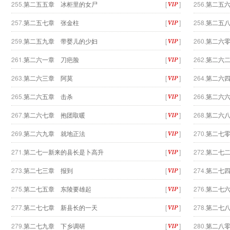
255.
第二五五章 冰柜里的女尸
[
]
256.
第二五
257.
第二五七章 张金柱
[
]
258.
第二五
259.
第二五九章 带婴儿的少妇
[
]
260.
第二六
261.
第二六一章 刀疤脸
[
]
262.
第二六
263.
第二六三章 阿莫
[
]
264.
第二六
265.
第二六五章 击杀
[
]
266.
第二六
267.
第二六七章 抱团取暖
[
]
268.
第二六
269.
第二六九章 就地正法
[
]
270.
第二七
271.
第二七一新来的县长是卜高升
[
]
272.
第二七
273.
第二七三章 报到
[
]
274.
第二七
275.
第二七五章 东陵要雄起
[
]
276.
第二七
277.
第二七七章 新县长的一天
[
]
278.
第二七
279.
第二七九章 下乡调研
[
]
280.
第二八