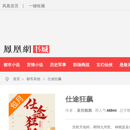
凤凰首页
|
一键收藏
都市小说
言情小说
历史军事
职场商战
玄幻仙侠
悬疑
首页
>
都市其他
>
仕途狂飙
仕途狂飙
作者：
夏雨飘飘
周人气
48844
总字
浩然天地间，翱翔九州里。 林晓是