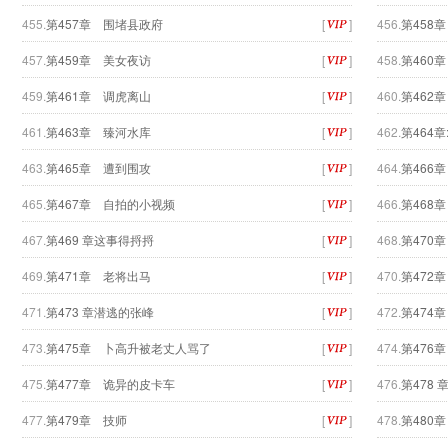
455.
第457章 围堵县政府
[
]
456.
第458
457.
第459章 美女夜访
[
]
458.
第460
459.
第461章 调虎离山
[
]
460.
第462
461.
第463章 臻河水库
[
]
462.
第464
463.
第465章 遭到围攻
[
]
464.
第466
465.
第467章 自拍的小视频
[
]
466.
第468
467.
第469 章这事得捋捋
[
]
468.
第470
469.
第471章 老将出马
[
]
470.
第472
471.
第473 章潜逃的张峰
[
]
472.
第474
473.
第475章 卜高升被老丈人骂了
[
]
474.
第476
475.
第477章 诡异的皮卡车
[
]
476.
第478 
477.
第479章 技师
[
]
478.
第480