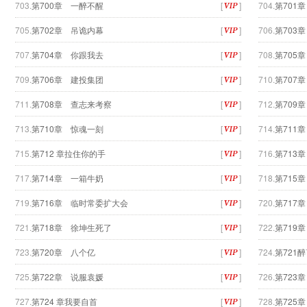
703.
第700章 一醉不醒
[
]
704.
第701
705.
第702章 吊诡内幕
[
]
706.
第703
707.
第704章 你跟我去
[
]
708.
第705
709.
第706章 建投集团
[
]
710.
第707
711.
第708章 查志来考察
[
]
712.
第709
713.
第710章 惊魂一刻
[
]
714.
第711
715.
第712 章拉住你的手
[
]
716.
第713
717.
第714章 一箱牛奶
[
]
718.
第715
719.
第716章 临时常委扩大会
[
]
720.
第717
721.
第718章 徐坤生死了
[
]
722.
第719
723.
第720章 八个亿
[
]
724.
第721
725.
第722章 说服袁媛
[
]
726.
第723
727.
第724 章我要自首
[
]
728.
第725