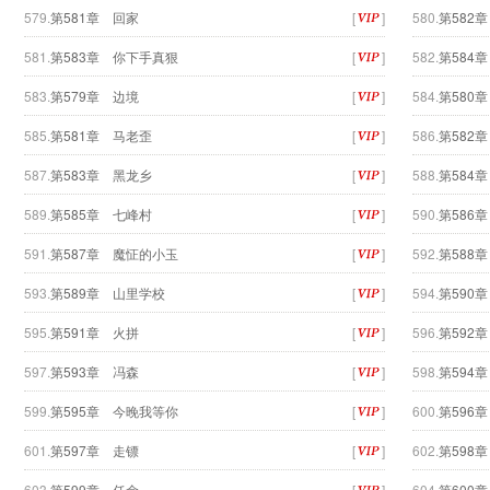
579.
第581章 回家
[
]
580.
第582
581.
第583章 你下手真狠
[
]
582.
第584
583.
第579章 边境
[
]
584.
第580
585.
第581章 马老歪
[
]
586.
第582
587.
第583章 黑龙乡
[
]
588.
第584
589.
第585章 七峰村
[
]
590.
第586
591.
第587章 魔怔的小玉
[
]
592.
第588
593.
第589章 山里学校
[
]
594.
第590
595.
第591章 火拼
[
]
596.
第592
597.
第593章 冯森
[
]
598.
第594
599.
第595章 今晚我等你
[
]
600.
第596
601.
第597章 走镖
[
]
602.
第598
603.
第599章 任命
[
]
604.
第600