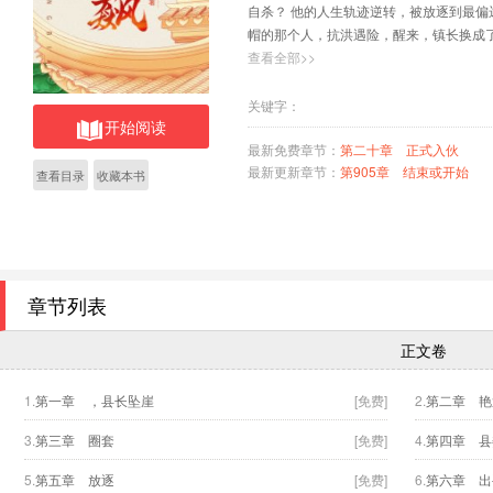
自杀？ 他的人生轨迹逆转，被放逐到最
帽的那个人，抗洪遇险，醒来，镇长换成
自此，他不再畏畏缩缩，仕途一路狂飙，
查看全部>>
关键字：
开始阅读
最新免费章节：
第二十章 正式入伙
最新更新章节：
第905章 结束或开始
查看目录
收藏本书
章节列表
正文卷
1.
第一章 ，县长坠崖
[免费]
2.
第二章 艳
3.
第三章 圈套
[免费]
4.
第四章 县
5.
第五章 放逐
[免费]
6.
第六章 出