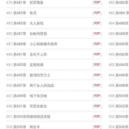
479.
第481章 犯罪预备
[
]
480.
第482
481.
第483章 收买
[
]
482.
第484
483.
第485章 夫人路线
[
]
484.
第486
485.
第487章 你敢拘禁我
[
]
486.
第488
487.
第489章 小心韩家糖衣炮弹
[
]
488.
第490
489.
第491章 县长不上班
[
]
490.
第492
491.
第493章 监视韩璐
[
]
492.
第494
493.
第495章 被埋的劳力士
[
]
494.
第496
495.
第497章 两个女人的混战
[
]
496.
第498
497.
第499章 地下有活物
[
]
498.
第500
499.
第501章 罪恶发家史
[
]
500.
第502
501.
第503张韩璐悄悄进东陵
[
]
502.
第504
503.
第505章 烤全羊
[
]
504.
第506