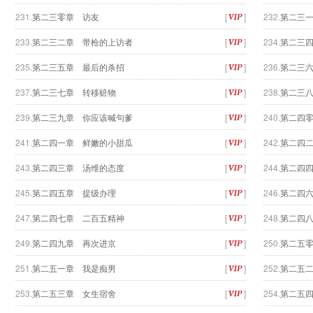
231.
第二三零章 访友
[
]
232.
第二三
233.
第二三二章 带枪的上访者
[
]
234.
第二三
235.
第二三五章 最后的杀招
[
]
236.
第二三
237.
第二三七章 转移赃物
[
]
238.
第二三
239.
第二三九章 你应该喊句爹
[
]
240.
第二四
241.
第二四一章 鲜嫩的小甜瓜
[
]
242.
第二四
243.
第二四三章 汤维的态度
[
]
244.
第二四
245.
第二四五章 提级办理
[
]
246.
第二四
247.
第二四七章 二百五精神
[
]
248.
第二四
249.
第二四九章 再次进京
[
]
250.
第二五
251.
第二五一章 我是痴男
[
]
252.
第二五
253.
第二五三章 女生宿舍
[
]
254.
第二五