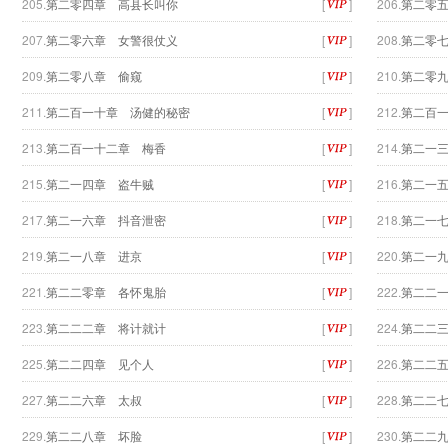
205.
第二零四章 高县长叫你
[
]
206.
第二零
207.
第二零六章 女警很仗义
[
]
208.
第二零
209.
第二零八章 偷窥
[
]
210.
第二零
211.
第二百一十章 汤健的秘密
[
]
212.
第二百
213.
第二百一十二章 梅香
[
]
214.
第二一
215.
第二一四章 盗牛贼
[
]
216.
第二一
217.
第二一六章 抖音泄密
[
]
218.
第二一
219.
第二一八章 进京
[
]
220.
第二一
221.
第二二零章 各怀鬼胎
[
]
222.
第二二
223.
第二二二章 将计就计
[
]
224.
第二二
225.
第二二四章 见个人
[
]
226.
第二二
227.
第二二六章 太叔
[
]
228.
第二二
229.
第二二八章 坏脸
[
]
230.
第二二