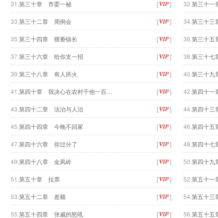
31.
第三十章 市委一秘
[
]
32.
第三十一
33.
第三十二章 周例会
[
]
34.
第三十三
35.
第三十四章 猥亵镇长
[
]
36.
第三十五
37.
第三十六章 给你支一招
[
]
38.
第三十七
39.
第三十八章 有人拱火
[
]
40.
第三十九
41.
第四十章 我决心在农村干他一百…
[
]
42.
第四十一
43.
第四十二章 法治与人治
[
]
44.
第四十三
45.
第四十四章 今晚不回家
[
]
46.
第四十五
47.
第四十六章 你过分了
[
]
48.
第四十七
49.
第四十八章 金凤岭
[
]
50.
第四十九
51.
第五十章 拉票
[
]
52.
第五十一
53.
第五十二章 差额
[
]
54.
第五十三
55.
第五十四章 张威的怒吼
[
]
56.
第五十五