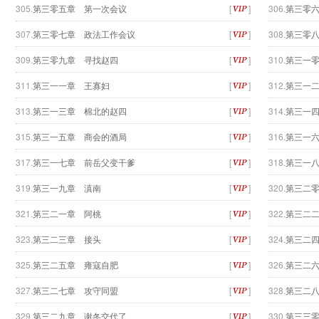
305.
第三零五章 第一次会议
[
]
306.
第三零
307.
第三零七章 政法工作会议
[
]
308.
第三零
309.
第三零九章 寻找赵四
[
]
310.
第三一
311.
第三一一章 王寡妇
[
]
312.
第三一
313.
第三一三章 棉北的赵四
[
]
314.
第三一
315.
第三一五章 商会的酒局
[
]
316.
第三一
317.
第三一七章 前岳父变干爹
[
]
318.
第三一
319.
第三一九章 滇南
[
]
320.
第三二
321.
第三二一章 阿桃
[
]
322.
第三二
323.
第三二三章 接头
[
]
324.
第三二
325.
第三二五章 雍寇自肥
[
]
326.
第三二
327.
第三二七章 攻守同盟
[
]
328.
第三二
329.
第三二九章 谢冬交代了
[
]
330.
第三三