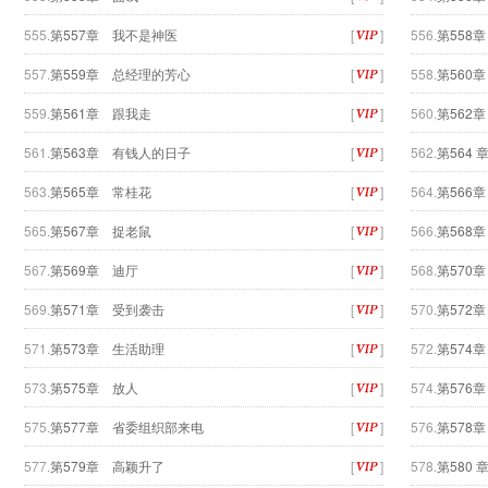
555.
第557章 我不是神医
[
]
556.
第558
557.
第559章 总经理的芳心
[
]
558.
第560
559.
第561章 跟我走
[
]
560.
第562
561.
第563章 有钱人的日子
[
]
562.
第564 
563.
第565章 常桂花
[
]
564.
第566
565.
第567章 捉老鼠
[
]
566.
第568
567.
第569章 迪厅
[
]
568.
第570
569.
第571章 受到袭击
[
]
570.
第572
571.
第573章 生活助理
[
]
572.
第574
573.
第575章 放人
[
]
574.
第576
575.
第577章 省委组织部来电
[
]
576.
第578
577.
第579章 高颖升了
[
]
578.
第580