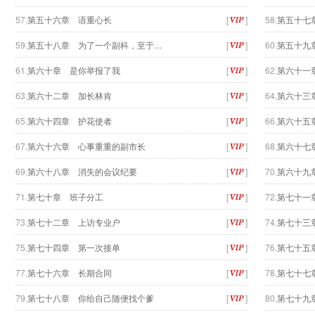
57.
第五十六章 语重心长
[
]
58.
第五十七
59.
第五十八章 为了一个副科，至于…
[
]
60.
第五十九
61.
第六十章 是你举报了我
[
]
62.
第六十一
63.
第六十二章 加长林肯
[
]
64.
第六十三
65.
第六十四章 护花使者
[
]
66.
第六十五
67.
第六十六章 心事重重的副市长
[
]
68.
第六十七
69.
第六十八章 消失的会议纪要
[
]
70.
第六十九
71.
第七十章 班子分工
[
]
72.
第七十一
73.
第七十二章 上访专业户
[
]
74.
第七十三
75.
第七十四章 第一次接单
[
]
76.
第七十五
77.
第七十六章 长期合同
[
]
78.
第七十七
79.
第七十八章 你给自己随便找个爹
[
]
80.
第七十九