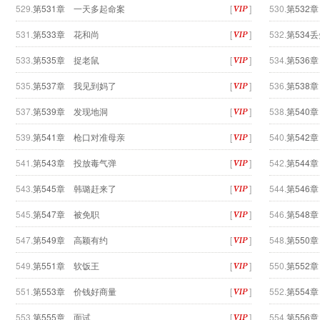
529.
第531章 一天多起命案
[
]
530.
第532
531.
第533章 花和尚
[
]
532.
第534
533.
第535章 捉老鼠
[
]
534.
第536
535.
第537章 我见到妈了
[
]
536.
第538
537.
第539章 发现地洞
[
]
538.
第540
539.
第541章 枪口对准母亲
[
]
540.
第542
541.
第543章 投放毒气弹
[
]
542.
第544
543.
第545章 韩璐赶来了
[
]
544.
第546
545.
第547章 被免职
[
]
546.
第548
547.
第549章 高颖有约
[
]
548.
第550
549.
第551章 软饭王
[
]
550.
第552
551.
第553章 价钱好商量
[
]
552.
第554
553.
第555章 面试
[
]
554.
第556