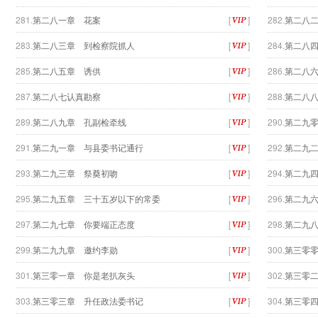
281.
第二八一章 花案
[
]
282.
第二八
283.
第二八三章 到检察院抓人
[
]
284.
第二八
285.
第二八五章 诱供
[
]
286.
第二八
287.
第二八七认真勘察
[
]
288.
第二八
289.
第二八九章 孔副检牵线
[
]
290.
第二九
291.
第二九一章 与县委书记通行
[
]
292.
第二九
293.
第二九三章 祭奠初吻
[
]
294.
第二九
295.
第二九五章 三十五岁以下的常委
[
]
296.
第二九
297.
第二九七章 你要端正态度
[
]
298.
第二九
299.
第二九九章 邀约李勋
[
]
300.
第三零
301.
第三零一章 你是老扒灰头
[
]
302.
第三零
303.
第三零三章 升任政法委书记
[
]
304.
第三零