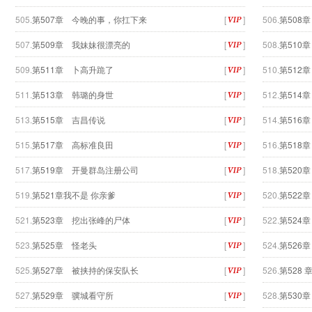
505.
第507章 今晚的事，你扛下来
[
]
506.
第508
507.
第509章 我妹妹很漂亮的
[
]
508.
第510
509.
第511章 卜高升跪了
[
]
510.
第512
511.
第513章 韩璐的身世
[
]
512.
第514
513.
第515章 吉昌传说
[
]
514.
第516
515.
第517章 高标准良田
[
]
516.
第518
517.
第519章 开曼群岛注册公司
[
]
518.
第520
519.
第521章我不是 你亲爹
[
]
520.
第522
521.
第523章 挖出张峰的尸体
[
]
522.
第524
523.
第525章 怪老头
[
]
524.
第526
525.
第527章 被挟持的保安队长
[
]
526.
第528 
527.
第529章 骥城看守所
[
]
528.
第530