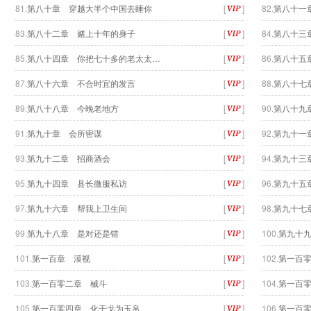
81.
第八十章 穿越大半个中国去睡你
[
]
82.
第八十一
83.
第八十二章 赌上十年的身子
[
]
84.
第八十三
85.
第八十四章 你把七十多的老太太…
[
]
86.
第八十五
87.
第八十六章 不合时宜的发言
[
]
88.
第八十七
89.
第八十八章 今晚老地方
[
]
90.
第八十九
91.
第九十章 会所密谋
[
]
92.
第九十一
93.
第九十二章 招商酒会
[
]
94.
第九十三
95.
第九十四章 县长微服私访
[
]
96.
第九十五
97.
第九十六章 帮我上卫生间
[
]
98.
第九十七
99.
第九十八章 是对还是错
[
]
100.
第九十
101.
第一百章 漠视
[
]
102.
第一百
103.
第一百零二章 械斗
[
]
104.
第一百
105.
第一百零四章 化干戈为玉帛
[
]
106.
第一百