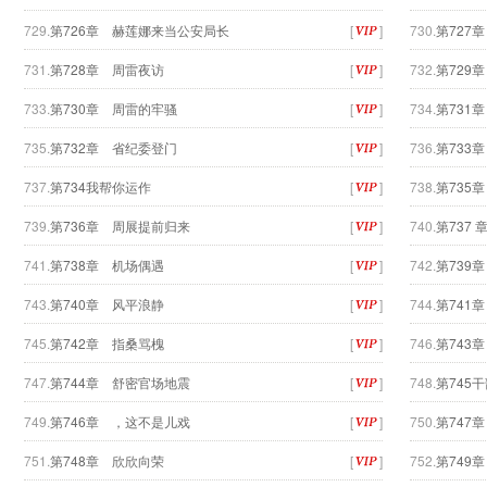
729.
第726章 赫莲娜来当公安局长
[
]
730.
第727
731.
第728章 周雷夜访
[
]
732.
第729
733.
第730章 周雷的牢骚
[
]
734.
第731
735.
第732章 省纪委登门
[
]
736.
第733
737.
第734我帮你运作
[
]
738.
第735
739.
第736章 周展提前归来
[
]
740.
第737
741.
第738章 机场偶遇
[
]
742.
第739
743.
第740章 风平浪静
[
]
744.
第741
745.
第742章 指桑骂槐
[
]
746.
第743
747.
第744章 舒密官场地震
[
]
748.
第745
749.
第746章 ，这不是儿戏
[
]
750.
第747
751.
第748章 欣欣向荣
[
]
752.
第749