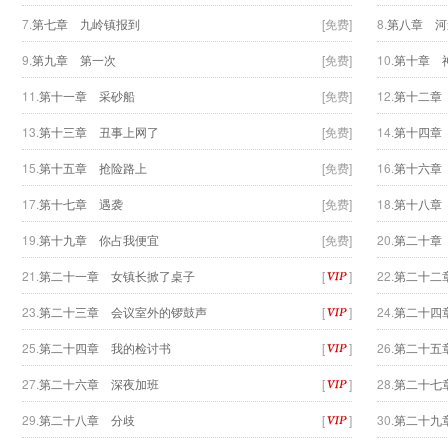
7.
第七章 九岭镇报到
[免费]
8.
第八章 河
9.
第九章 第一次
[免费]
10.
第十章 
11.
第十一章 采砂船
[免费]
12.
第十二章
13.
第十三章 丑事上网了
[免费]
14.
第十四章
15.
第十五章 抢险路上
[免费]
16.
第十六章
17.
第十七章 遇袭
[免费]
18.
第十八章
19.
第十九章 你占我便宜
[免费]
20.
第二十章
21.
第二十一章 女镇长掀了桌子
[
]
22.
第二十二
23.
第二十三章 会议室外的锣鼓声
[
]
24.
第二十四
25.
第二十四章 我的检讨书
[
]
26.
第二十五
27.
第二十六章 深夜加班
[
]
28.
第二十七
29.
第二十八章 分歧
[
]
30.
第二十九