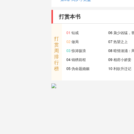
打赏本书
01
钻戒
06
枭少凶猛，
打
02
做局
07
热望之上
赏
周
03
惊涛骇浪
08
暗情汹涌：
排
04
锦绣前程
09
相府小娇妾
行
榜
05
伪命题婚姻
10
利欲升迁记