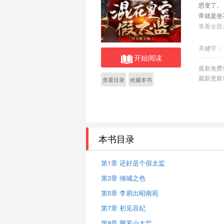
思变了。
帝就是坐
了屠刀…
查看全部
关键字：
开始阅读
最新免费
最新更新
查看目录
收藏本书
本书目录
第1章 还好是个假太监
第3章 倾城之色
第5章 李易出昭南苑
第7章 初见容妃
第9章 网罗小太监