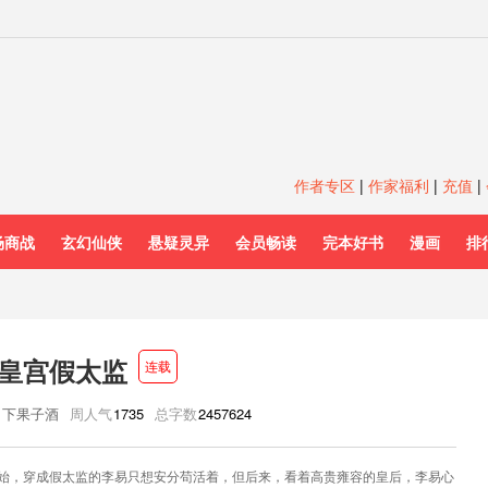
作者专区
|
作家福利
|
充值
|
场商战
玄幻仙侠
悬疑灵异
会员畅读
完本好书
漫画
排
皇宫假太监
连载
月下果子酒
周人气
1735
总字数
2457624
始，穿成假太监的李易只想安分苟活着，但后来，看着高贵雍容的皇后，李易心