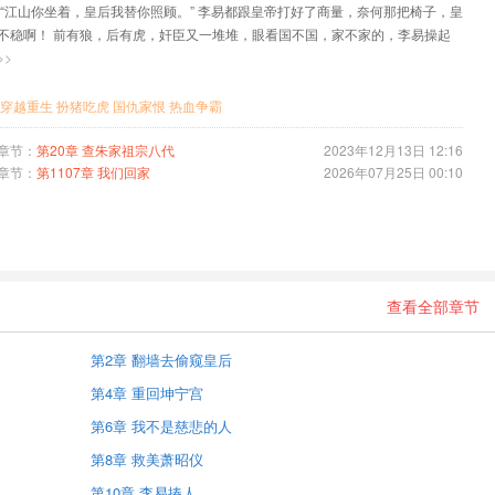
 “江山你坐着，皇后我替你照顾。” 李易都跟皇帝打好了商量，奈何那把椅子，皇
不稳啊！ 前有狼，后有虎，奸臣又一堆堆，眼看国不国，家不家的，李易操起
…
>>
穿越重生
扮猪吃虎
国仇家恨
热血争霸
章节：
第20章 查朱家祖宗八代
2023年12月13日 12:16
章节：
第1107章 我们回家
2026年07月25日 00:10
查看全部章节
第2章 翻墙去偷窥皇后
第4章 重回坤宁宫
第6章 我不是慈悲的人
第8章 救美萧昭仪
第10章 李易揍人