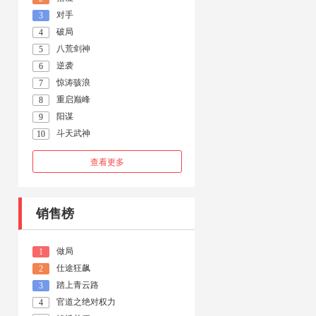
对手
3
破局
4
八荒剑神
5
逆袭
6
惊涛骇浪
7
重启巅峰
8
阳谋
9
斗天武神
10
查看更多
销售榜
做局
1
仕途狂飙
2
踏上青云路
3
官道之绝对权力
4