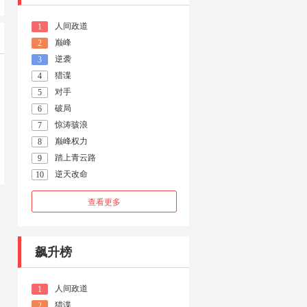
人间政道
1
巅峰
2
逆袭
3
猎谍
4
对手
5
破局
6
惊涛骇浪
7
巅峰权力
8
踏上青云路
9
逆天改命
10
查看更多
飙升榜
人间政道
1
猎谍
2