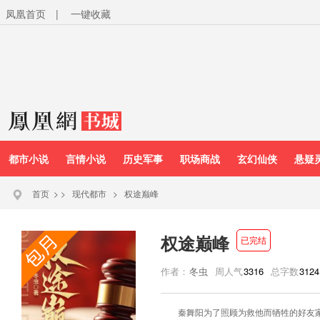
凤凰首页
|
一键收藏
都市小说
言情小说
历史军事
职场商战
玄幻仙侠
悬疑
首页
>
>
现代都市
>
权途巅峰
权途巅峰
已完结
作者：
冬虫
周人气
3316
总字数
3124
秦舞阳为了照顾为救他而牺牲的好友