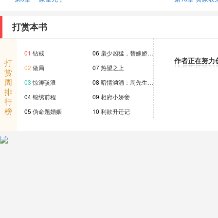
打赏本书
01
钻戒
06
枭少凶猛，替嫁娇…
作者正在努力
打
02
做局
07
热望之上
赏
周
03
惊涛骇浪
08
暗情汹涌：周先生…
排
04
锦绣前程
09
相府小娇妾
行
榜
05
伪命题婚姻
10
利欲升迁记