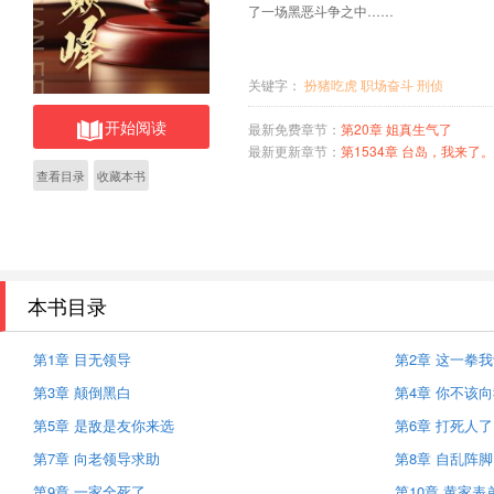
了一场黑恶斗争之中……
关键字：
扮猪吃虎
职场奋斗
刑侦
开始阅读
最新免费章节：
第20章 姐真生气了
最新更新章节：
第1534章 台岛，我来了
查看目录
收藏本书
本书目录
第1章 目无领导
第2章 这一拳
第3章 颠倒黑白
第4章 你不该
第5章 是敌是友你来选
第6章 打死人了
第7章 向老领导求助
第8章 自乱阵脚
第9章 一家全死了
第10章 黄家表