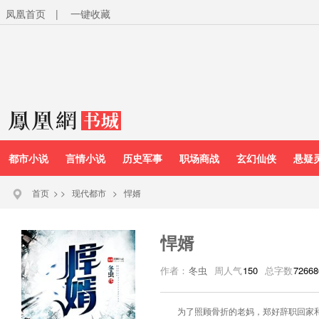
凤凰首页
|
一键收藏
都市小说
言情小说
历史军事
职场商战
玄幻仙侠
悬疑
首页
>
>
现代都市
>
悍婿
悍婿
作者：
冬虫
周人气
150
总字数
72668
为了照顾骨折的老妈，郑好辞职回家