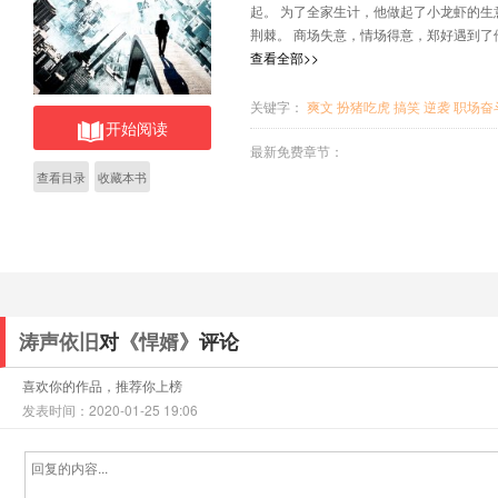
起。 为了全家生计，他做起了小龙虾的
荆棘。 商场失意，情场得意，郑好遇到
场爱情和生意的较量由此拉开了帷幕……
查看全部>>
关键字：
爽文
扮猪吃虎
搞笑
逆袭
职场奋
开始阅读
最新免费章节：
查看目录
收藏本书
涛声依旧
对
《悍婿》
评论
喜欢你的作品，推荐你上榜
发表时间：2020-01-25 19:06