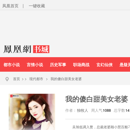
凤凰首页
|
一键收藏
都市小说
言情小说
历史军事
职场商战
玄幻仙侠
悬疑
首页
>
>
现代都市
>
我的傻白甜美女老婆
我的傻白甜美女老婆
作者：
独牧人
周人气
1088
总字数
14
吴旭低调入赘，总裁老婆顾小慧百般