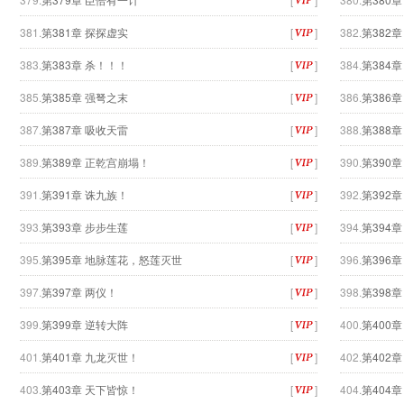
381.
第381章 探探虚实
[
]
382.
第382
383.
第383章 杀！！！
[
]
384.
第384章
385.
第385章 强弩之末
[
]
386.
第386
387.
第387章 吸收天雷
[
]
388.
第388章
389.
第389章 正乾宫崩塌！
[
]
390.
第390章
391.
第391章 诛九族！
[
]
392.
第392
393.
第393章 步步生莲
[
]
394.
第394章
395.
第395章 地脉莲花，怒莲灭世
[
]
396.
第396
397.
第397章 两仪！
[
]
398.
第398
399.
第399章 逆转大阵
[
]
400.
第400
401.
第401章 九龙灭世！
[
]
402.
第402
403.
第403章 天下皆惊！
[
]
404.
第404