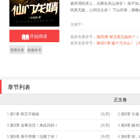
被所谓的亲人，活葬在东山深谷！ 殊不知。
间真无敌，人间活太岁！ 下山归来，俯瞰
关键字：
开始阅读
最新免费章节：
第20章 林王府又如何？！
最新更新章节：
第431章 破十万大山！（
查看目录
收藏本书
章节列表
正文卷
1.
第1章 阎王不能收
[免费]
2.
第2章 引
3.
第3章 这事没完！来此目的！
[免费]
4.
第4章 丽
5.
第5章 再不闭嘴！活撕了你！
[免费]
6.
第6章 你