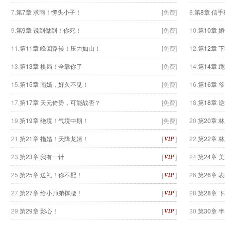
7.
第7章 求雨！愣头小子！
[免费]
8.
第8章 信
9.
第9章 说到做到！你死！
[免费]
10.
第10章
11.
第11章 峰回路转！压力如山！
[免费]
12.
第12章 
13.
第13章 棋局！全靠你了
[免费]
14.
第14章 
15.
第15章 南嫣，好久不见！
[免费]
16.
第16章 
17.
第17章 天元倚势，可能战否？
[免费]
18.
第18章 
19.
第19章 绝境！气境中期！
[免费]
20.
第20章 
21.
第21章 指婚！天降龙婿！
[
]
22.
第22章 
23.
第23章 我有一计
[
]
24.
第24章 
25.
第25章 送礼！你不配！
[
]
26.
第26章 
27.
第27章 给小师弟撑腰！
[
]
28.
第28章 
29.
第29章 影心！
[
]
30.
第30章 