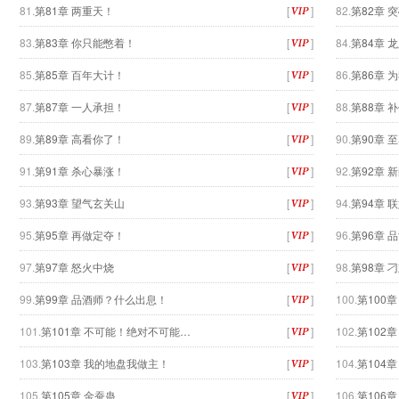
81.
第81章 两重天！
[
]
82.
第82章 
83.
第83章 你只能憋着！
[
]
84.
第84章 
85.
第85章 百年大计！
[
]
86.
第86章 
87.
第87章 一人承担！
[
]
88.
第88章 
89.
第89章 高看你了！
[
]
90.
第90章 
91.
第91章 杀心暴涨！
[
]
92.
第92章 
93.
第93章 望气玄关山
[
]
94.
第94章 
95.
第95章 再做定夺！
[
]
96.
第96章 
97.
第97章 怒火中烧
[
]
98.
第98章 
99.
第99章 品酒师？什么出息！
[
]
100.
第100章
101.
第101章 不可能！绝对不可能…
[
]
102.
第102
103.
第103章 我的地盘我做主！
[
]
104.
第104
105.
第105章 金蚕蛊
[
]
106.
第106