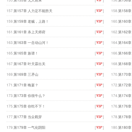
157.
第157章 人力定不能胜天
[
]
158.
第158
159.
第159章 老贼，上路！
[
]
160.
第160
161.
第161章 杀上天师府
[
]
162.
第162
163.
第163章 一念动山河！
[
]
164.
第164
165.
第165章 族谱！
[
]
166.
第166
167.
第167章 叶天霖出关
[
]
168.
第168
169.
第169章 三矛山
[
]
170.
第170
171.
第171章 晚宴？
[
]
172.
第172
173.
第173章 你很牛么？
[
]
174.
第174
175.
第175章 你吃不下！
[
]
176.
第176
177.
第177章 当众戳穿
[
]
178.
第178
179.
第179章 一气化阴阳
[
]
180.
第180章