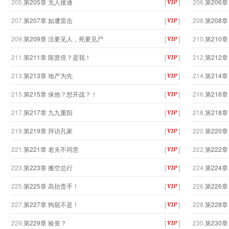
205.
第205章 无人接通
[
]
206.
第206
207.
第207章 如遭雷击
[
]
208.
第208
209.
第209章 活要见人，死要见尸
[
]
210.
第210
211.
第211章 陈贤侄？是我！
[
]
212.
第212
213.
第213章 地产为先
[
]
214.
第214
215.
第215章 保他？想开战？！
[
]
216.
第216
217.
第217章 九九重阳
[
]
218.
第218
219.
第219章 拜访孔家
[
]
220.
第220
221.
第221章 老夫不同意
[
]
222.
第222
223.
第223章 搬空总行
[
]
224.
第224
225.
第225章 高抬贵手！
[
]
226.
第226
227.
第227章 狗屁不是！
[
]
228.
第228
229.
第229章 验资？
[
]
230.
第230