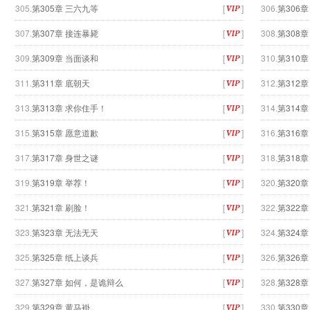
305.
第305章 三六九等
[
]
306.
第306
307.
第307章 接连暴毙
[
]
308.
第308章
309.
第309章 当面谈和
[
]
310.
第310
311.
第311章 底朝天
[
]
312.
第312
313.
第313章 求你住手！
[
]
314.
第314
315.
第315章 愿意道歉
[
]
316.
第316
317.
第317章 身世之谜
[
]
318.
第318
319.
第319章 举荐！
[
]
320.
第320
321.
第321章 刷脸！
[
]
322.
第322
323.
第323章 无法无天
[
]
324.
第324
325.
第325章 纸上谈兵
[
]
326.
第326章
327.
第327章 如何，是诡辩么
[
]
328.
第328
329.
第329章 黄马褂
[
]
330.
第330