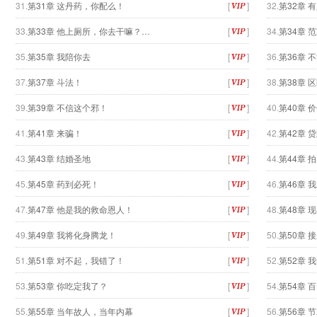
31.
第31章 这丹药，你配么！
[
]
32.
第32章 
33.
第33章 他上厕所，你去干嘛？…
[
]
34.
第34章 
35.
第35章 我陪你去
[
]
36.
第36章 
37.
第37章 斗法！
[
]
38.
第38章 
39.
第39章 不信这个邪！
[
]
40.
第40章 
41.
第41章 来骗！
[
]
42.
第42章 
43.
第43章 结婚圣地
[
]
44.
第44章 
45.
第45章 药到必死！
[
]
46.
第46章 
47.
第47章 他是我的救命恩人！
[
]
48.
第48章 
49.
第49章 我将化身腾龙！
[
]
50.
第50章 
51.
第51章 对不起，我错了！
[
]
52.
第52章 
53.
第53章 你吃定我了？
[
]
54.
第54章 
55.
第55章 当年故人，当年内幕
[
]
56.
第56章 