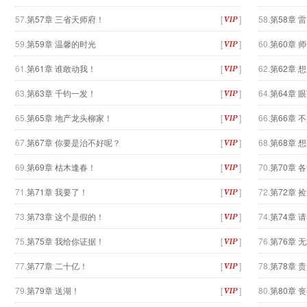
57.
第57章 三省天师府！
[
]
58.
第58章 
59.
第59章 温馨的时光
[
]
60.
第60章 
61.
第61章 谁敢动我！
[
]
62.
第62章 
63.
第63章 千钧一发！
[
]
64.
第64章 
65.
第65章 地产龙头柳家！
[
]
66.
第66章 
67.
第67章 你要是治不好呢？
[
]
68.
第68章 
69.
第69章 枯木逢春！
[
]
70.
第70章 
71.
第71章 我要了！
[
]
72.
第72章 
73.
第73章 这个是假的！
[
]
74.
第74章 
75.
第75章 我给你证据！
[
]
76.
第76章 
77.
第77章 二十亿！
[
]
78.
第78章 
79.
第79章 送湖！
[
]
80.
第80章 