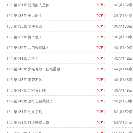
131.
第131章 要滚的人是你！
[
]
132.
第132
133.
第133章 全力出手！
[
]
134.
第134
135.
第135章 坚决表态！
[
]
136.
第136
137.
第137章 拆了他！
[
]
138.
第138
139.
第139章 八门金锁阵！
[
]
140.
第140
141.
第141章 六合！
[
]
142.
第142
143.
第143章 大贼可除，仙根重塑
[
]
144.
第144
145.
第145章 不死不休！
[
]
146.
第146
147.
第147章 九宫五行阵
[
]
148.
第148
149.
第149章 这个包包我要了
[
]
150.
第150
151.
第151章 先来后到
[
]
152.
第152
153.
第153章 打脸来得太快！
[
]
154.
第154
155.
第155章 无人前来
[
]
156.
第156