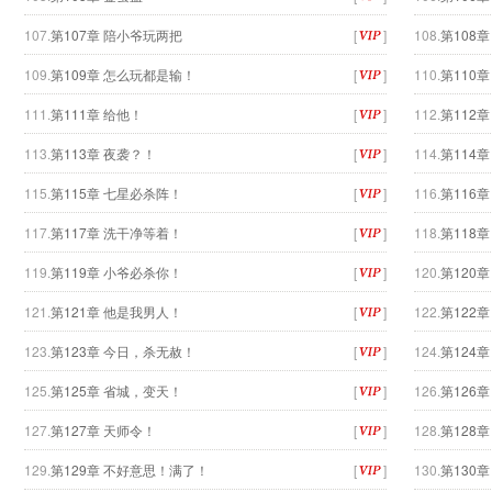
107.
第107章 陪小爷玩两把
[
]
108.
第108
109.
第109章 怎么玩都是输！
[
]
110.
第110
111.
第111章 给他！
[
]
112.
第112
113.
第113章 夜袭？！
[
]
114.
第114
115.
第115章 七星必杀阵！
[
]
116.
第116
117.
第117章 洗干净等着！
[
]
118.
第118
119.
第119章 小爷必杀你！
[
]
120.
第120
121.
第121章 他是我男人！
[
]
122.
第122
123.
第123章 今日，杀无赦！
[
]
124.
第124
125.
第125章 省城，变天！
[
]
126.
第126
127.
第127章 天师令！
[
]
128.
第128
129.
第129章 不好意思！满了！
[
]
130.
第130