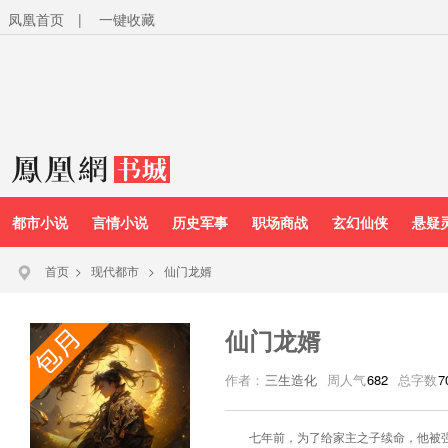
凤凰首页
|
一键收藏
都市小说
言情小说
历史军事
职场商战
玄幻仙侠
悬疑
首页
>
现代都市
>
仙门龙婿
仙门龙婿
作者：
三生造化
周人气
682
总字数
7
七年前，为了给家主之子续命，他被