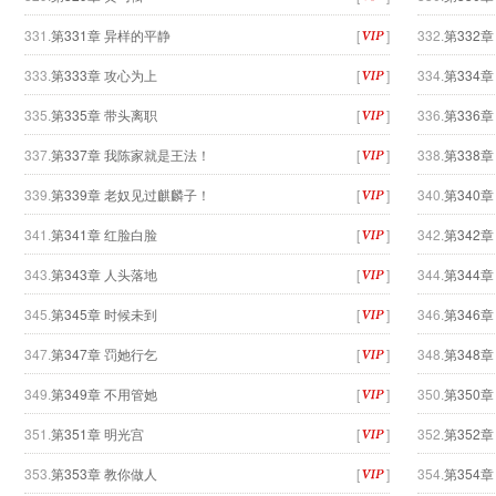
331.
第331章 异样的平静
[
]
332.
第332
333.
第333章 攻心为上
[
]
334.
第334章
335.
第335章 带头离职
[
]
336.
第336
337.
第337章 我陈家就是王法！
[
]
338.
第338
339.
第339章 老奴见过麒麟子！
[
]
340.
第340章
341.
第341章 红脸白脸
[
]
342.
第342章
343.
第343章 人头落地
[
]
344.
第344
345.
第345章 时候未到
[
]
346.
第346
347.
第347章 罚她行乞
[
]
348.
第348章
349.
第349章 不用管她
[
]
350.
第350章
351.
第351章 明光宫
[
]
352.
第352章
353.
第353章 教你做人
[
]
354.
第354