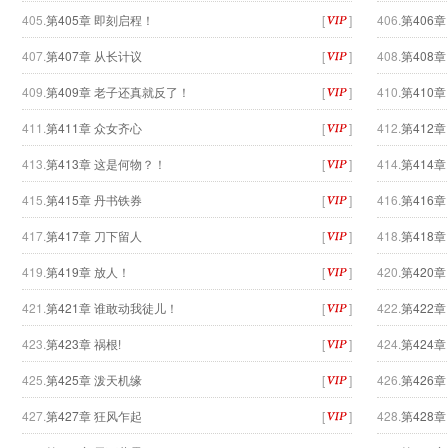
405.
第405章 即刻启程！
[
]
406.
第406
407.
第407章 从长计议
[
]
408.
第408章
409.
第409章 老子还真就反了！
[
]
410.
第410
411.
第411章 众女齐心
[
]
412.
第412
413.
第413章 这是何物？！
[
]
414.
第414
415.
第415章 丹书铁券
[
]
416.
第416章
417.
第417章 刀下留人
[
]
418.
第418章
419.
第419章 放人！
[
]
420.
第420
421.
第421章 谁敢动我徒儿！
[
]
422.
第422
423.
第423章 祸根!
[
]
424.
第424
425.
第425章 泼天机缘
[
]
426.
第426章
427.
第427章 狂风乍起
[
]
428.
第428