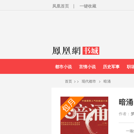
凤凰首页
|
一键收藏
都市小说
言情小说
历史军事
职
首页
>
>
现代都市
>
暗涌
暗涌
作者：
一场