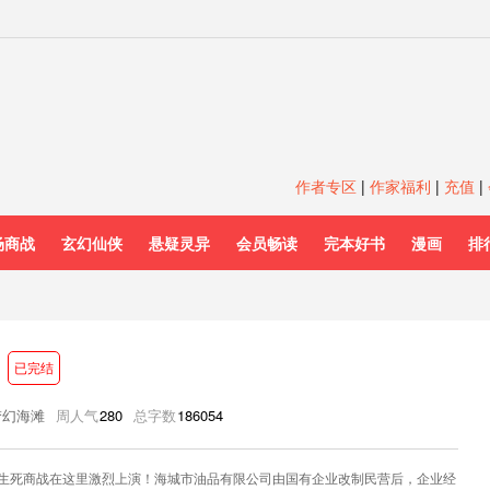
作者专区
|
作家福利
|
充值
|
场商战
玄幻仙侠
悬疑灵异
会员畅读
完本好书
漫画
排
已完结
梦幻海滩
周人气
280
总字数
186054
生死商战在这里激烈上演！海城市油品有限公司由国有企业改制民营后，企业经