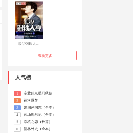
极品钢铁大…
查看更多
人气榜
亲爱的京畿刑狱使
1
运河逐梦
2
东周列国志（全本）
3
官场现形记（全本）
4
京杭之恋（长篇）
5
儒林外史（全本）
6