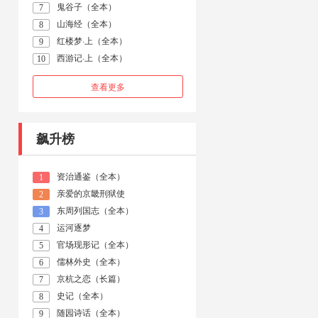
鬼谷子（全本）
7
山海经（全本）
8
红楼梦·上（全本）
9
西游记·上（全本）
10
查看更多
飙升榜
资治通鉴（全本）
1
亲爱的京畿刑狱使
2
东周列国志（全本）
3
运河逐梦
4
官场现形记（全本）
5
儒林外史（全本）
6
京杭之恋（长篇）
7
史记（全本）
8
随园诗话（全本）
9