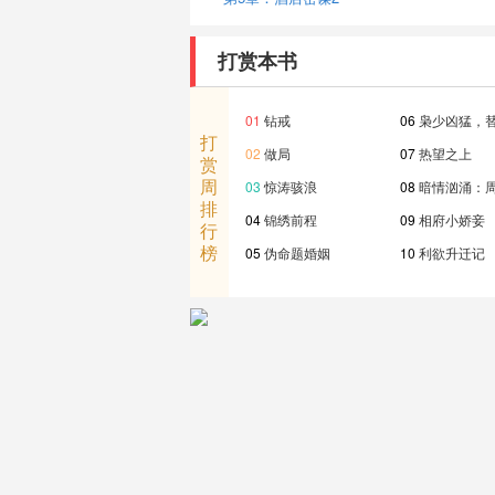
打赏本书
01
钻戒
06
枭少凶猛，
打
02
做局
07
热望之上
赏
周
03
惊涛骇浪
08
暗情汹涌：
排
04
锦绣前程
09
相府小娇妾
行
榜
05
伪命题婚姻
10
利欲升迁记