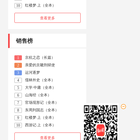
红楼梦·上（全本）
10
查看更多
销售榜
京杭之恋（长篇）
1
亲爱的京畿刑狱使
2
运河逐梦
3
儒林外史（全本）
4
大学·中庸（全本）
5
山海经（全本）
6
官场现形记（全本）
7
东周列国志（全本）
8
红楼梦·上（全本）
9
西游记·上（全本）
10
查看更多