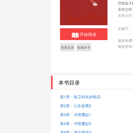
济效益大
安排之时
张着自己
查看全部
入这场惊
忠诚与背
关键字：
开始阅读
描述了主
了一个个
最新免费
最新更新
查看目录
收藏本书
本书目录
第1章：保卫科长的电话
第2章：心生疑窦2
第4章：冲突骤起1
第4章：冲突骤起3
第5章：酒店密谋2