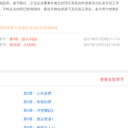
幅提高。春节刚过，正当企业董事长兼总经理王英筹划年度股东分红及年后工作
，不料企业内部已暗潮涌动，看似平静的表面下其实风云突起，各方势力悄然扩
的实力，各集团蓄势待发、闻风即动，一场风波在所难免。女主人公王英被迫卷
>>
心动魄的利益冲突与权利斗争，在与八位男人周旋较量的过程中，演绎了一幕幕
叛，团结与分裂，公心与私欲，高尚与卑劣，拯救与毁灭的人间话剧。作品深刻
谈情说爱
社会现实
生活百态
职场商战
人公们在社会转型时期面对金钱、名誉、权力、家庭、情感的裂变与抉择，塑造
具有时代气息、各具特色的鲜活人物形象。
章节：
第9章：战斗开始2
2017年07月29日 11:13
章节：
第36章：大结局3
2017年10月14日 19:03
查看全部章节
第2章：心生疑窦
第3章：奇怪的梦
第4章：冲突骤起2
第5章：酒店密谋1
第6章：难猜女人心