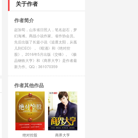
关于作者
作者简介
赵加荀，山东省日照人，笔名赵石，梦
幻海滩。商战小说作家。省作协会员。
先后出版了长篇小说《追逐太阳，从孤
儿到CEO》，《暗涌》和《绝对控
股》。2016年5月出版《交锋》。《极
品钢铁大亨》和《商界大亨》是作者最
新力作。QQ：361070359
作者其他作品
绝对控股
商界大亨